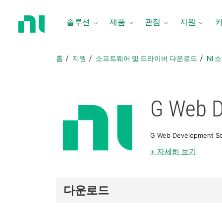
홈
페
솔루션
제품
관점
지원
이
지
로
홈
지원
소프트웨어 및 드라이버 다운로드
NI
돌
아
가
기
G Web D
G Web Developme
+ 자세히 보기
다운로드