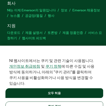
회사
NI는 이제 Emerson의 일원입니다
정보
Emerson 채용정보
뉴스룸
공급망/품질
행사
지원
다운로드
제품 설명서
토론방
제품 정품인증
서비스 요
청하기
웹사이트 피드백
Facebook
Twitter
LinkedIn
YouTu
In
NI 웹사이트에서는 쿠키 및 관련 기술이 사용됩니다.
개인정보 취급방침
및
쿠기 정책
에 따른 수집 및 사용
방식에 동의하거나, 아래의 "쿠키 관리"를 클릭하여
©
NATIONAL INSTRUMENTS CORP. 판권 소유. 한국내쇼날인스트루먼
트㈜ | 주소: 서울특별시 영등포구 여의대로 108, 36층 (여의도동,
쿠키 사용을 비활성화하거나 사용 방식을 변경할 수
파크원 타워1) | 대표자: 수리후앗, 페드로와이안드라데 | 사업자 등
록번호: 214-81-91583 | 대표전화: 02-3451-3400
있습니다.
법적정보
|
IMPRINT
|
개인정보 취급방침
|
쿠키 관리
모두 허용