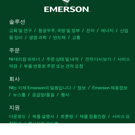
솔루션
교육 및 연구
항공우주, 국방 및 정부
전자
에너지
산업
용 장비
생명 과학
반도체
교통
주문
NI 대리점 파트너
주문 상태 및 내역
견적 다시보기
서비스
약관
부품 번호로 주문 또는 견적 요청
회사
NI는 이제 Emerson의 일원입니다
정보
Emerson 채용정보
뉴스룸
공급망/품질
행사
지원
다운로드
제품 설명서
토론방
제품 정품인증
서비스 요
청하기
웹사이트 피드백