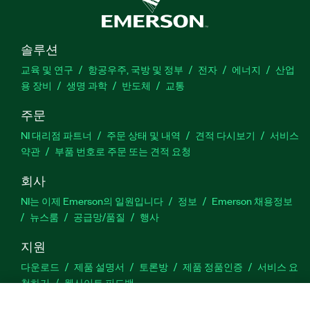
솔루션
교육 및 연구
항공우주, 국방 및 정부
전자
에너지
산업
용 장비
생명 과학
반도체
교통
주문
NI 대리점 파트너
주문 상태 및 내역
견적 다시보기
서비스
약관
부품 번호로 주문 또는 견적 요청
회사
NI는 이제 Emerson의 일원입니다
정보
Emerson 채용정보
뉴스룸
공급망/품질
행사
지원
다운로드
제품 설명서
토론방
제품 정품인증
서비스 요
청하기
웹사이트 피드백