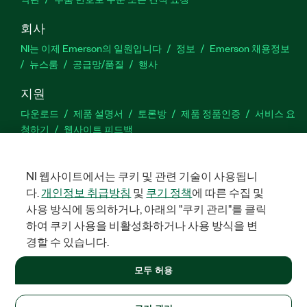
회사
NI는 이제 Emerson의 일원입니다
정보
Emerson 채용정보
뉴스룸
공급망/품질
행사
지원
다운로드
제품 설명서
토론방
제품 정품인증
서비스 요
청하기
웹사이트 피드백
Facebook
Twitter
LinkedIn
YouTu
In
NI 웹사이트에서는 쿠키 및 관련 기술이 사용됩니
다.
개인정보 취급방침
및
쿠기 정책
에 따른 수집 및
사용 방식에 동의하거나, 아래의 "쿠키 관리"를 클릭
하여 쿠키 사용을 비활성화하거나 사용 방식을 변
©
2026
NATIONAL INSTRUMENTS CORP. 판권 소유. 한국내쇼날인스트
루먼트㈜ | 주소: 서울특별시 영등포구 여의대로 108, 36층 (여의도
경할 수 있습니다.
동, 파크원 타워1) | 대표자: 수리후앗, 페드로와이안드라데 | 사업
자 등록번호: 214-81-91583 | 대표전화: 02-3451-3400
모두 허용
+1 877 388 1952
법적정보
|
IMPRINT
|
개인정보 취급방침
|
쿠키 관리
United States