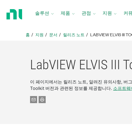
홈
페
솔루션
제품
관점
지원
커
이
지
로
홈
지원
문서
릴리즈 노트
LABVIEW ELVIS III T
돌
아
가
기
LabVIEW ELVIS II
이 페이지에서는 릴리즈 노트, 알려진 유의사항, 버그 수정
Toolkit 버전과 관련된 정보를 제공합니다.
소프트웨어