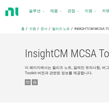
홈
페
솔루션
제품
관점
지원
커
이
지
로
홈
지원
문서
릴리즈 노트
INSIGHTCM MCSA T
돌
아
가
기
InsightCM MCSA 
이 페이지에서는 릴리즈 노트, 알려진 유의사항, 버그 수
Toolkit 버전과 관련된 정보를 제공합니다.