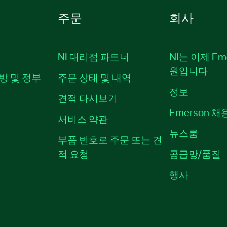
주문
회사
NI 대리점 파트너
NI는 이제 Em
원입니다
방 및 정부
주문 상태 및 내역
정보
견적 다시보기
Emerson 
서비스 약관
뉴스룸
부품 번호로 주문 또는 견
적 요청
공급망/품질
행사