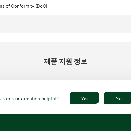
ns of Conformity (DoC)
제품 지원 정보
Yes
No
s this information helpful?