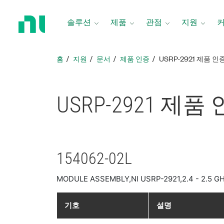
홈
페
솔루션
제품
관점
지원
이
지
로
홈
지원
문서
제품 인증
USRP-2921 제품 인
돌
아
가
USRP-2921 제품
기
154062-02L
MODULE ASSEMBLY,NI USRP-2921,2.4 - 2.5 GH
기호
설명