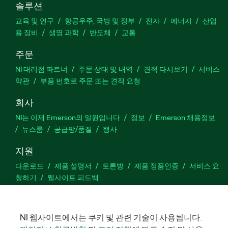
솔루션
교육 및 연구
항공우주, 국방 및 정부
전자
에너지
산업
용 장비
생명 과학
반도체
교통
주문
NI 대리점 파트너
주문 상태 및 내역
견적 다시보기
서비스
약관
부품 번호로 주문 또는 견적 요청
회사
NI는 이제 Emerson의 일원입니다
정보
Emerson 채용정보
뉴스룸
공급망/품질
행사
지원
다운로드
제품 설명서
토론방
제품 정품인증
서비스 요
청하기
웹사이트 피드백
Facebook
Twitter
LinkedIn
YouTu
In
NI 웹사이트에서는 쿠키 및 관련 기술이 사용됩니다.