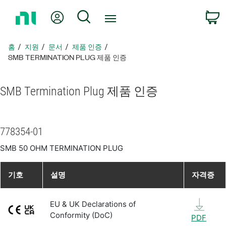
홈
내 계정
검색
페
이
지
홈
지원
문서
제품 인증
로
SMB TERMINATION PLUG 제품 인증
돌
아
SMB Termination Plug 제품 인증
가
기
778354-01
SMB 50 OHM TERMINATION PLUG
기호
설명
자격증
EU & UK Declarations of
Conformity (DoC)
PDF