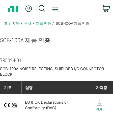
홈
내 계정
검색
페
이
지
홈
지원
문서
제품 인증
SCB-100A 제품 인증
로
돌
아
SCB-100A 제품 인증
가
기
785024-01
SCB-100A NOISE REJECTING, SHIELDED I/O CONNECTOR
BLOCK
기호
설명
자격증
EU & UK Declarations of
Conformity (DoC)
PDF