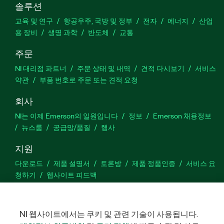
솔루션
교육 및 연구
항공우주, 국방 및 정부
전자
에너지
산업
용 장비
생명 과학
반도체
교통
주문
NI 대리점 파트너
주문 상태 및 내역
견적 다시보기
서비스
약관
부품 번호로 주문 또는 견적 요청
회사
NI는 이제 Emerson의 일원입니다
정보
Emerson 채용정보
뉴스룸
공급망/품질
행사
지원
다운로드
제품 설명서
토론방
제품 정품인증
서비스 요
청하기
웹사이트 피드백
Facebook
Twitter
LinkedIn
YouTu
In
NI 웹사이트에서는 쿠키 및 관련 기술이 사용됩니다.