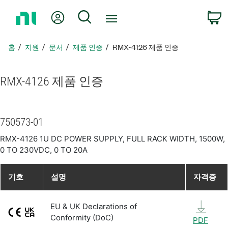
홈
내 계정
검색
페
이
지
홈
지원
문서
제품 인증
RMX-4126 제품 인증
로
돌
아
RMX-4126 제품 인증
가
기
750573-01
RMX-4126 1U DC POWER SUPPLY, FULL RACK WIDTH, 1500W,
0 TO 230VDC, 0 TO 20A
기호
설명
자격증
EU & UK Declarations of
Conformity (DoC)
PDF