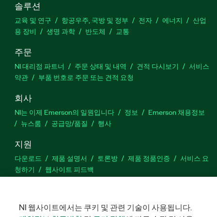
솔루션
교육 및 연구
항공우주, 국방 및 정부
전자
에너지
산업
용 장비
생명 과학
반도체
교통
주문
NI 대리점 파트너
주문 상태 및 내역
견적 다시보기
서비스
약관
부품 번호로 주문 또는 견적 요청
회사
NI는 이제 Emerson의 일원입니다
정보
Emerson 채용정보
뉴스룸
공급망/품질
행사
지원
다운로드
제품 설명서
토론방
제품 정품인증
서비스 요
청하기
웹사이트 피드백
Facebook
Twitter
LinkedIn
YouTu
In
NI 웹사이트에서는 쿠키 및 관련 기술이 사용됩니다.