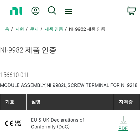
홈
내 계정
검색
페
이
지
홈
지원
문서
제품 인증
NI-9982 제품 인증
로
돌
아
NI-9982 제품 인증
가
기
156610-01L
MODULE ASSEMBLY,NI 9982L,SCREW TERMINAL FOR NI 9218
기호
설명
자격증
EU & UK Declarations of
Conformity (DoC)
PDF