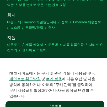
약관
부품 번호로 주문 또는 견적 요청
회사
NI는 이제 Emerson의 일원입니다
정보
Emerson 채용정보
뉴스룸
공급망/품질
행사
지원
다운로드
제품 설명서
토론방
제품 정품인증
서비스 요
청하기
웹사이트 피드백
Facebook
Twitter
LinkedIn
YouTu
In
NI 웹사이트에서는 쿠키 및 관련 기술이 사용됩니다.
개인정보 취급방침
및
쿠기 정책
에 따른 수집 및 사용
방식에 동의하거나, 아래의 "쿠키 관리"를 클릭하여
©
NATIONAL INSTRUMENTS CORP. 판권 소유. 한국내쇼날인스트루먼
트㈜ | 주소: 서울특별시 영등포구 여의대로 108, 36층 (여의도동,
쿠키 사용을 비활성화하거나 사용 방식을 변경할 수
파크원 타워1) | 대표자: 수리후앗, 페드로와이안드라데 | 사업자 등
록번호: 214-81-91583 | 대표전화: 02-3451-3400
있습니다.
법적정보
|
IMPRINT
|
개인정보 취급방침
|
쿠키 관리
모두 허용