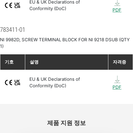
EU & UK Declarations of
Conformity (DoC)
PDF
783411-01
NI 9982D, SCREW TERMINAL BLOCK FOR NI 9218 DSUB (QTY
1)
기호
설명
자격증
EU & UK Declarations of
Conformity (DoC)
PDF
제품 지원 정보