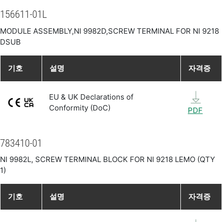
156611-01L
MODULE ASSEMBLY,NI 9982D,SCREW TERMINAL FOR NI 9218
DSUB
기호
설명
자격증
EU & UK Declarations of
Conformity (DoC)
PDF
783410-01
NI 9982L, SCREW TERMINAL BLOCK FOR NI 9218 LEMO (QTY
1)
기호
설명
자격증