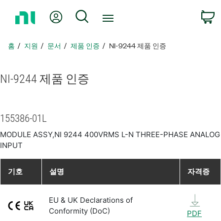
홈
내 계정
검색
페
이
지
홈
지원
문서
제품 인증
NI-9244 제품 인증
로
돌
아
NI-9244 제품 인증
가
기
155386-01L
MODULE ASSY,NI 9244 400VRMS L-N THREE-PHASE ANALOG
INPUT
기호
설명
자격증
EU & UK Declarations of
Conformity (DoC)
PDF