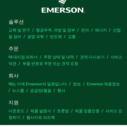
솔루션
교육 및 연구
항공우주, 국방 및 정부
전자
에너지
산업
용 장비
생명 과학
반도체
교통
주문
NI 대리점 파트너
주문 상태 및 내역
견적 다시보기
서비스
약관
부품 번호로 주문 또는 견적 요청
회사
NI는 이제 Emerson의 일원입니다
정보
Emerson 채용정보
뉴스룸
공급망/품질
행사
지원
다운로드
제품 설명서
토론방
제품 정품인증
서비스 요
청하기
웹사이트 피드백