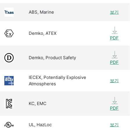
ABS, Marine
보기
Demko, ATEX
PDF
Demko, Product Safety
PDF
IECEX, Potentially Explosive
보기
Atmospheres
KC, EMC
PDF
UL, HazLoc
보기