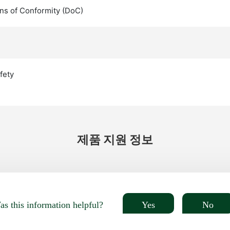
ns of Conformity (DoC)
fety
제품 지원 정보
Yes
No
s this information helpful?