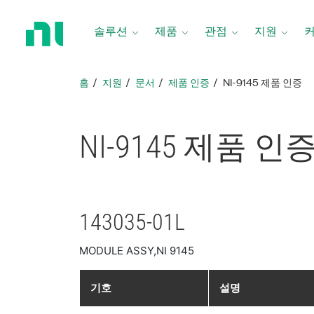
홈
페
솔루션
제품
관점
지원
이
지
로
홈
지원
문서
제품 인증
NI-9145 제품 인증
돌
아
가
NI-9145 제품 인
기
143035-01L
MODULE ASSY,NI 9145
기호
설명