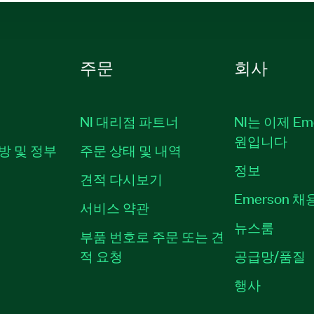
주문
회사
NI 대리점 파트너
NI는 이제 Em
원입니다
방 및 정부
주문 상태 및 내역
정보
견적 다시보기
Emerson 
서비스 약관
뉴스룸
부품 번호로 주문 또는 견
적 요청
공급망/품질
행사