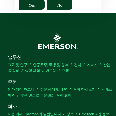
Yes
No
솔루션
교육 및 연구
항공우주, 국방 및 정부
전자
에너지
산업
용 장비
생명 과학
반도체
교통
주문
NI 대리점 파트너
주문 상태 및 내역
견적 다시보기
서비스
약관
부품 번호로 주문 또는 견적 요청
회사
NI는 이제 Emerson의 일원입니다
정보
Emerson 채용정보