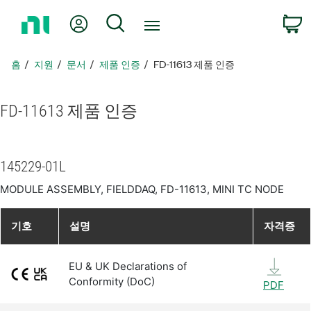
홈
내 계정
검색
페
이
지
홈
지원
문서
제품 인증
FD-11613 제품 인증
로
돌
아
FD-11613 제품 인증
가
기
145229-01L
MODULE ASSEMBLY, FIELDDAQ, FD-11613, MINI TC NODE
기호
설명
자격증
EU & UK Declarations of
Conformity (DoC)
PDF