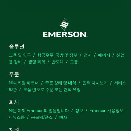
솔루션
교육 및 연구
항공우주, 국방 및 정부
전자
에너지
산업
용 장비
생명 과학
반도체
교통
주문
NI 대리점 파트너
주문 상태 및 내역
견적 다시보기
서비스
약관
부품 번호로 주문 또는 견적 요청
회사
NI는 이제 Emerson의 일원입니다
정보
Emerson 채용정보
뉴스룸
공급망/품질
행사
지원