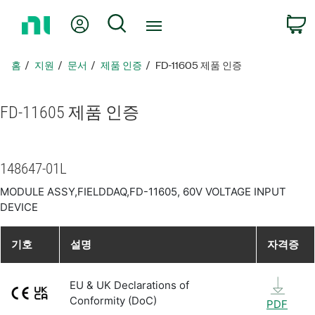
홈
내 계정
검색
페
이
지
홈
지원
문서
제품 인증
FD-11605 제품 인증
로
돌
아
FD-11605 제품 인증
가
기
148647-01L
MODULE ASSY,FIELDDAQ,FD-11605, 60V VOLTAGE INPUT
DEVICE
기호
설명
자격증
EU & UK Declarations of
Conformity (DoC)
PDF