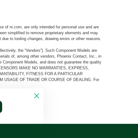
e of ni.com, are only intended for personal use and are
e been simplified to remove proprietary elements and may
t due to tooling changes, drawing errors or other reasons.
llectively, the “Vendors”). Such Component Models are
rials of, among other vendors, Phoenix Contact, Inc., in
he Component Models, and does not guarantee the quality
 AND ITS LICENSORS MAKE NO WARRANTIES, EXPRESS,
ANTABILITY, FITNESS FOR A PARTICULAR
M USAGE OF TRADE OR COURSE OF DEALING. For