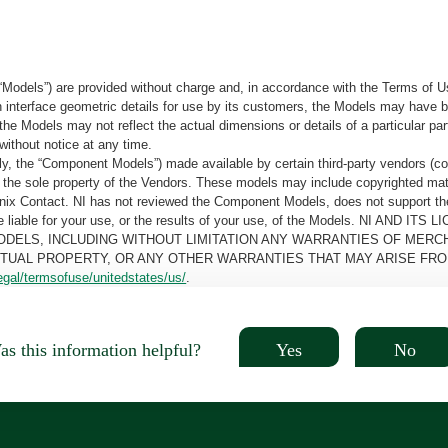
“Models”) are provided without charge and, in accordance with the Terms of Us
tain interface geometric details for use by its customers, the Models may hav
the Models may not reflect the actual dimensions or details of a particular par
without notice at any time.
, the “Component Models”) made available by certain third-party vendors (co
the sole property of the Vendors. These models may include copyrighted mate
oenix Contact. NI has not reviewed the Component Models, does not support t
e be liable for your use, or the results of your use, of the Models. NI
ODELS, INCLUDING WITHOUT LIMITATION ANY WARRANTIES OF MERCH
CTUAL PROPERTY, OR ANY OTHER WARRANTIES THAT MAY ARISE FRO
egal/termsofuse/unitedstates/us/
.
Yes
No
s this information helpful?