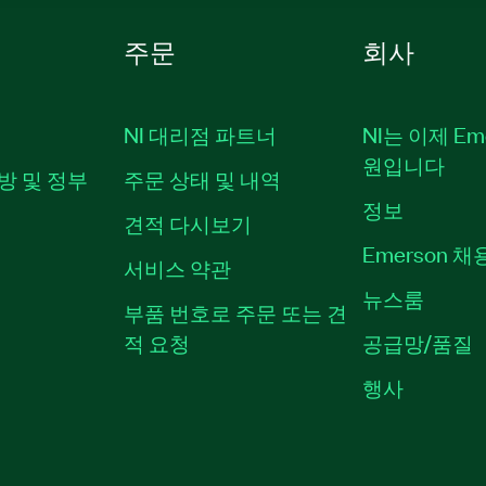
주문
회사
NI 대리점 파트너
NI는 이제 Em
원입니다
방 및 정부
주문 상태 및 내역
정보
견적 다시보기
Emerson 
서비스 약관
뉴스룸
부품 번호로 주문 또는 견
적 요청
공급망/품질
행사