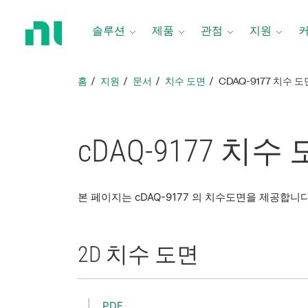
홈
페
솔루션
제품
관점
지원
이
지
로
홈
지원
문서
치수 도면
CDAQ-9177 치수 도
돌
아
가
기
cDAQ-9177 치수
본 페이지는 cDAQ-9177 의 치수도면을 제공합니다
2D 치수 도면
PDF