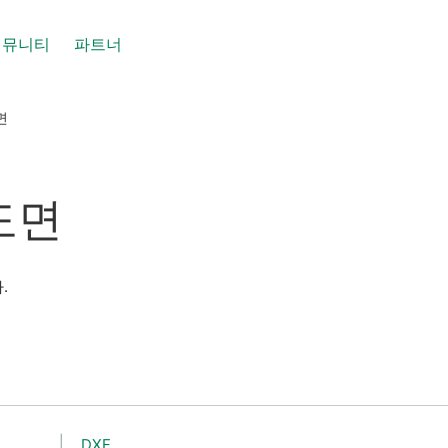
커뮤니티
파트너
면
 도면
.
DXF