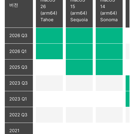
m
버전
26
15
14
(
(arm64)
(arm64)
(arm64)
V
Tahoe
Sequoia
Sonoma
2026 Q3
2026 Q1
2025 Q3
2023 Q3
2023 Q1
2022 Q3
2021