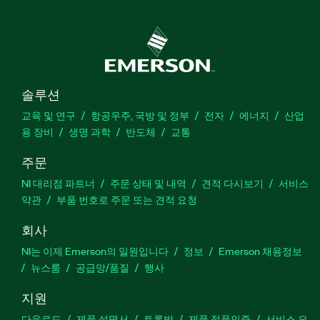
솔루션
교육 및 연구
항공우주, 국방 및 정부
전자
에너지
산업
용 장비
생명 과학
반도체
교통
주문
NI 대리점 파트너
주문 상태 및 내역
견적 다시보기
서비스
약관
부품 번호로 주문 또는 견적 요청
회사
NI는 이제 Emerson의 일원입니다
정보
Emerson 채용정보
뉴스룸
공급망/품질
행사
지원
다운로드
제품 설명서
토론방
제품 정품인증
서비스 요