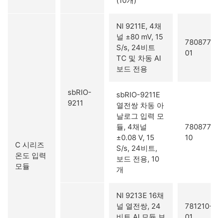
(10개)
NI 9211E, 4채
널 ±80 mV, 15
780877-
S/s, 24비트
01
TC 및 차동 AI
보드 전용
sbRIO-
sbRIO-9211E
9211
열전쌍 차동 아
날로그 입력 모
듈, 4채널
780877-
±0.08 V, 15
10
C 시리즈
S/s, 24비트,
온도 입력
보드 전용, 10
모듈
개
NI 9213E 16채
널 열전쌍, 24
781210-
비트 AI 모듈 보
01