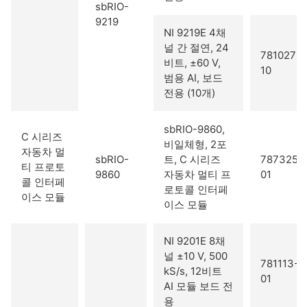
sbRIO-
9219
NI 9219E 4채
널 간 절연, 24
781027-
비트, ±60 V,
10
범용 AI, 보드
전용 (10개)
sbRIO-9860,
C 시리즈
비일체형, 2포
자동차 멀
sbRIO-
트, C 시리즈
787325-
티 프로토
9860
자동차 멀티 프
01
콜 인터페
로토콜 인터페
이스 모듈
이스 모듈
NI 9201E 8채
널 ±10 V, 500
781113-
kS/s, 12비트
01
AI 모듈 보드 전
용