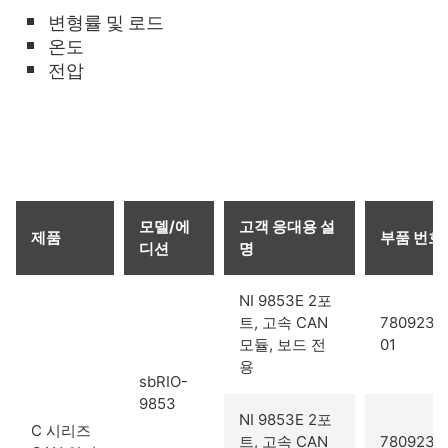
변형률 및 로드
온도
전압
모델/에
고객 응대용 설
제품
부품 번호
디션
명
NI 9853E 2포
트, 고속 CAN
780923-
모듈, 보드 전
01
용
sbRIO-
9853
NI 9853E 2포
C 시리즈
트, 고속 CAN
780923-