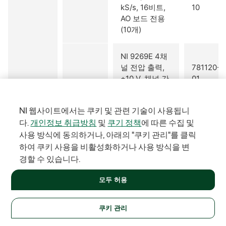
kS/s, 16비트,
10
AO 보드 전용
(10개)
NI 9269E 4채
널 전압 출력,
781120-
±10 V, 채널 간
01
절연 보드 전용
sbRIO-
NI 웹사이트에서는 쿠키 및 관련 기술이 사용됩니
9269
NI 9269E 4채
다.
개인정보 취급방침
및
쿠기 정책
에 따른 수집 및
널 전압 출력,
781120-
사용 방식에 동의하거나, 아래의 "쿠키 관리"를 클릭
±10 V, 채널 간
10
하여 쿠키 사용을 비활성화하거나 사용 방식을 변
절연, 보드 전
경할 수 있습니다.
용 (10개)
모두 허용
NI 9207E 산업
용 16채널 전
781069-
쿠키 관리
압/전류 입력
01
C 시리즈
모듈 보드 전용