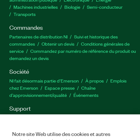
Machines industrielles
Biologie
Semi-conducteur
Transports
Commandes
Partenaires de distribution NI
Suivi et historique des
commandes
Obtenir un devis
Conditions générales de
service
Commandez par numéro de référence du produit ou
demandez un devis
Société
NI fait désormais partie d'Emerson
À propos
Emplois
chez Emerson
Espace presse
Chaîne
d’approvisionnement/qualité
Événements
Support
Téléchargements
Documentation produit
Forums de
discussion
Activer un produit
Soumettre une demande de
service
Commentaires sur le site
Notre site Web utilise des cookies et autres