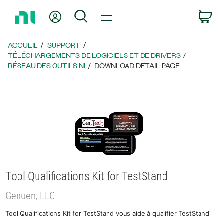
Revenir
Mon compte
Rechercher
P
à
la
page
ACCUEIL
SUPPORT
d’accueil
TÉLÉCHARGEMENTS DE LOGICIELS ET DE DRIVERS
RÉSEAU DES OUTILS NI
DOWNLOAD DETAIL PAGE
Tool Qualifications Kit for TestStand
Genuen, LLC
Tool Qualifications Kit for TestStand vous aide à qualifier TestStand