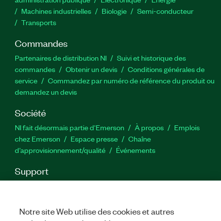
Machines industrielles
Biologie
Semi-conducteur
Transports
Commandes
Partenaires de distribution NI
Suivi et historique des
commandes
Obtenir un devis
Conditions générales de
service
Commandez par numéro de référence du produit ou
demandez un devis
Société
NI fait désormais partie d'Emerson
À propos
Emplois
chez Emerson
Espace presse
Chaîne
d’approvisionnement/qualité
Événements
Support
Téléchargements
Documentation produit
Forums de
discussion
Activer un produit
Soumettre une demande de
service
Commentaires sur le site
Notre site Web utilise des cookies et autres