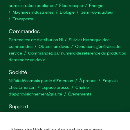
administration publique
Électronique
Énergie​
Machines industrielles
Biologie
Semi-conducteur
Transports
Commandes
Partenaires de distribution NI
Suivi et historique des
commandes
Obtenir un devis
Conditions générales de
service
Commandez par numéro de référence du produit ou
demandez un devis
Société
NI fait désormais partie d'Emerson
À propos
Emplois
chez Emerson
Espace presse
Chaîne
d’approvisionnement/qualité
Événements
Support
Téléchargements
Documentation produit
Forums de
discussion
Activer un produit
Soumettre une demande de
service
Commentaires sur le site
Notre site Web utilise des cookies et autres