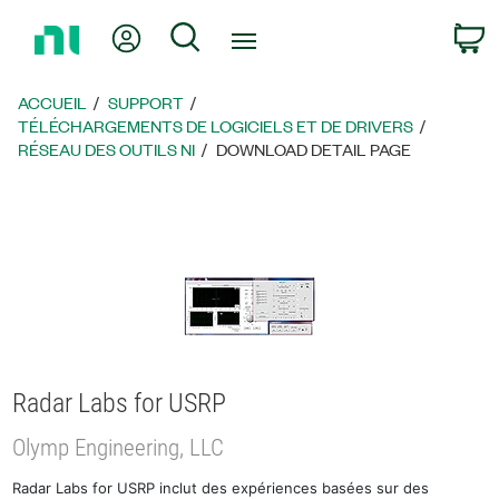
Revenir
Mon compte
Rechercher
P
à
la
page
ACCUEIL
SUPPORT
d’accueil
TÉLÉCHARGEMENTS DE LOGICIELS ET DE DRIVERS
RÉSEAU DES OUTILS NI
DOWNLOAD DETAIL PAGE
Radar Labs for USRP
Olymp Engineering, LLC
Radar Labs for USRP inclut des expériences basées sur des