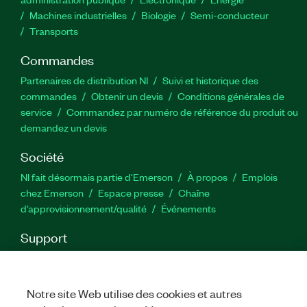
Machines industrielles
Biologie
Semi-conducteur
Transports
Commandes
Partenaires de distribution NI
Suivi et historique des
commandes
Obtenir un devis
Conditions générales de
service
Commandez par numéro de référence du produit ou
demandez un devis
Société
NI fait désormais partie d'Emerson
À propos
Emplois
chez Emerson
Espace presse
Chaîne
d’approvisionnement/qualité
Événements
Support
Téléchargements
Documentation produit
Forums de
discussion
Activer un produit
Soumettre une demande de
service
Commentaires sur le site
Notre site Web utilise des cookies et autres