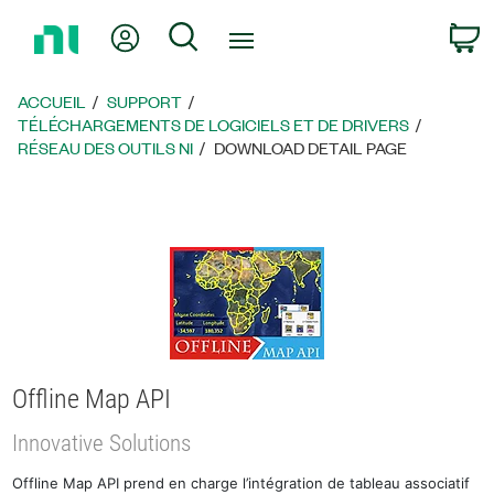
Revenir
Mon compte
Rechercher
P
à
la
page
ACCUEIL
SUPPORT
d’accueil
TÉLÉCHARGEMENTS DE LOGICIELS ET DE DRIVERS
RÉSEAU DES OUTILS NI
DOWNLOAD DETAIL PAGE
Offline Map API
Innovative Solutions
Offline Map API prend en charge l’intégration de tableau associatif