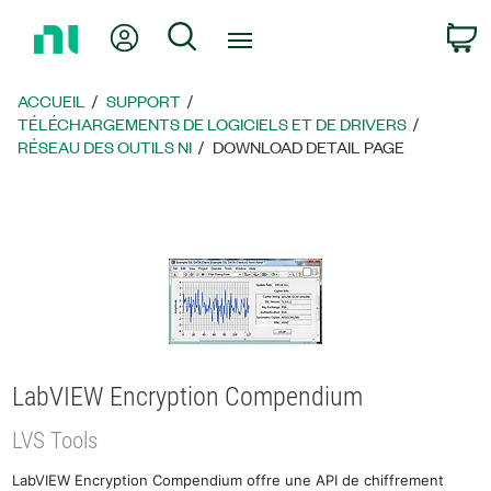
Revenir
Mon compte
Rechercher
P
à
la
page
ACCUEIL
SUPPORT
d’accueil
TÉLÉCHARGEMENTS DE LOGICIELS ET DE DRIVERS
RÉSEAU DES OUTILS NI
DOWNLOAD DETAIL PAGE
LabVIEW Encryption Compendium
LVS Tools
LabVIEW Encryption Compendium offre une API de chiffrement