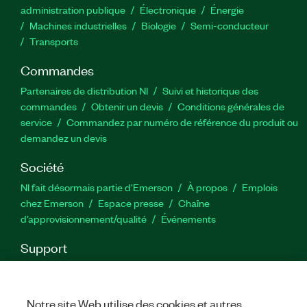
administration publique
Électronique
Énergie​
Machines industrielles
Biologie
Semi-conducteur
Transports
Commandes
Partenaires de distribution NI
Suivi et historique des
commandes
Obtenir un devis
Conditions générales de
service
Commandez par numéro de référence du produit ou
demandez un devis
Société
NI fait désormais partie d'Emerson
À propos
Emplois
chez Emerson
Espace presse
Chaîne
d’approvisionnement/qualité
Événements
Support
Téléchargements
Documentation produit
Forums de
discussion
Activer un produit
Soumettre une demande de
service
Commentaires sur le site
Notre site Web utilise des cookies et autres