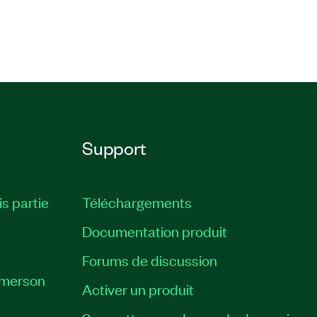
Support
is partie
Téléchargements
Documentation produit
Forums de discussion
Emerson
Activer un produit