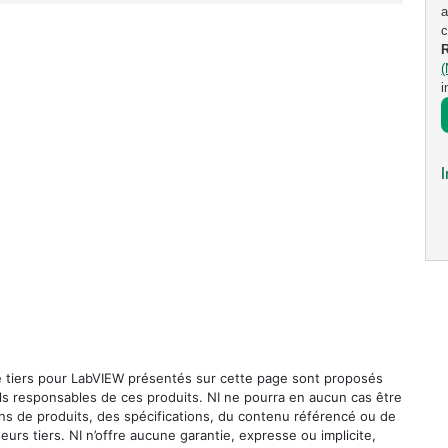
a
c
i
I
e tiers pour LabVIEW présentés sur cette page sont proposés
ls responsables de ces produits. NI ne pourra en aucun cas être
s de produits, des spécifications, du contenu référencé ou de
urs tiers. NI n’offre aucune garantie, expresse ou implicite,