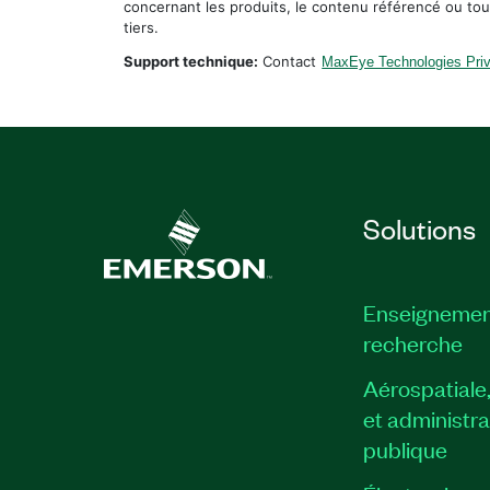
concernant les produits, le contenu référencé ou tou
tiers.
Support technique:
Contact
MaxEye Technologies Priv
Solutions
Enseignemen
recherche
Aérospatiale
et administra
publique