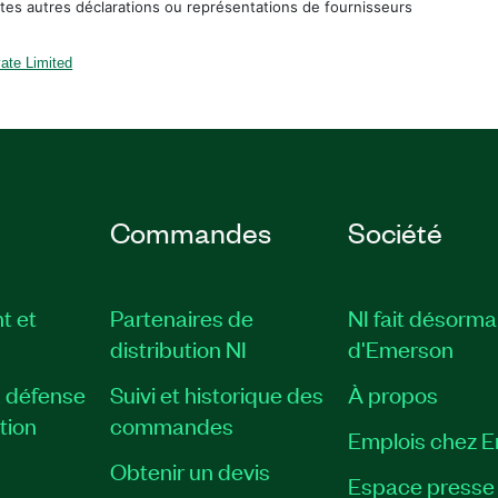
tes autres déclarations ou représentations de fournisseurs
ate Limited
Commandes
Société
t et
Partenaires de
NI fait désorma
distribution NI
d'Emerson
, défense
Suivi et historique des
À propos
tion
commandes
Emplois chez 
Obtenir un devis
Espace presse