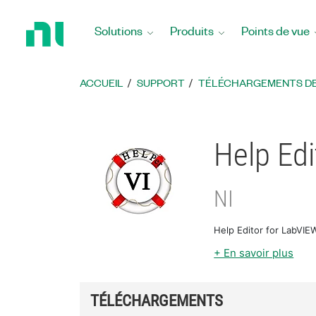
Revenir
à
Solutions
Produits
Points de vue
la
page
d’accueil
ACCUEIL
SUPPORT
TÉLÉCHARGEMENTS DE 
Help Ed
NI
Help Editor for LabVIE
+ En savoir plus
TÉLÉCHARGEMENTS