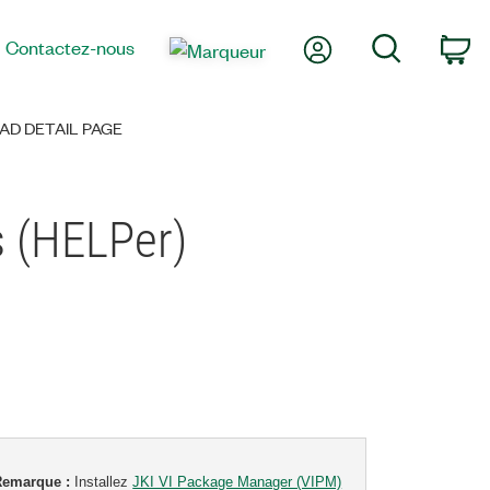
Mon compte
Recherche
Contactez-nous
Pa
D DETAIL PAGE
s (HELPer)
Remarque :
Installez
JKI VI Package Manager (VIPM)