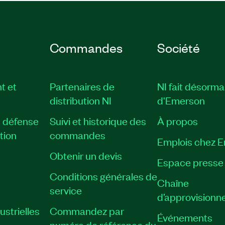
Commandes
Société
t et
Partenaires de
NI fait désorma
distribution NI
d'Emerson
, défense
Suivi et historique des
À propos
tion
commandes
Emplois chez 
Obtenir un devis
Espace presse
Conditions générales de
Chaîne
service
d’approvisionn
strielles
Commandez par
Événements
numéro de référence du