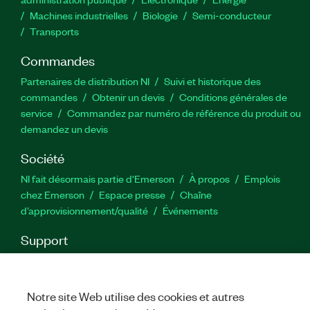
Machines industrielles
Biologie
Semi-conducteur
Transports
Commandes
Partenaires de distribution NI
Suivi et historique des
commandes
Obtenir un devis
Conditions générales de
service
Commandez par numéro de référence du produit ou
demandez un devis
Société
NI fait désormais partie d'Emerson
À propos
Emplois
chez Emerson
Espace presse
Chaîne
d’approvisionnement/qualité
Événements
Support
Téléchargements
Documentation produit
Forums de
discussion
Activer un produit
Soumettre une demande de
service
Commentaires sur le site
Notre site Web utilise des cookies et autres