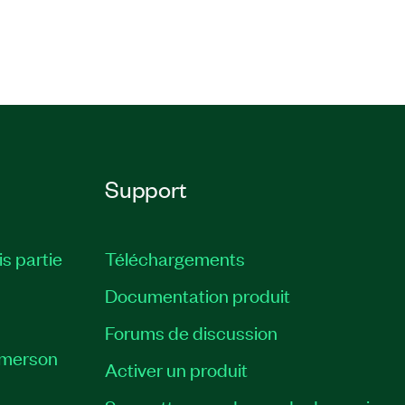
Support
is partie
Téléchargements
Documentation produit
Forums de discussion
Emerson
Activer un produit