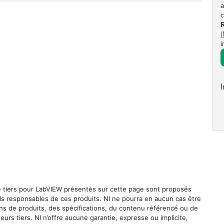
a
c
i
I
e tiers pour LabVIEW présentés sur cette page sont proposés
ls responsables de ces produits. NI ne pourra en aucun cas être
s de produits, des spécifications, du contenu référencé ou de
urs tiers. NI n’offre aucune garantie, expresse ou implicite,