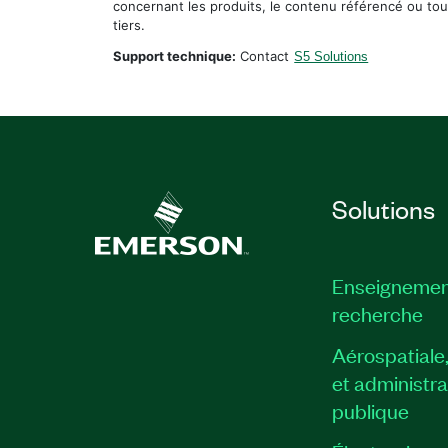
concernant les produits, le contenu référencé ou tou
tiers.
Support technique:
Contact
S5 Solutions
Solutions
Enseignemen
recherche
Aérospatiale
et administra
publique