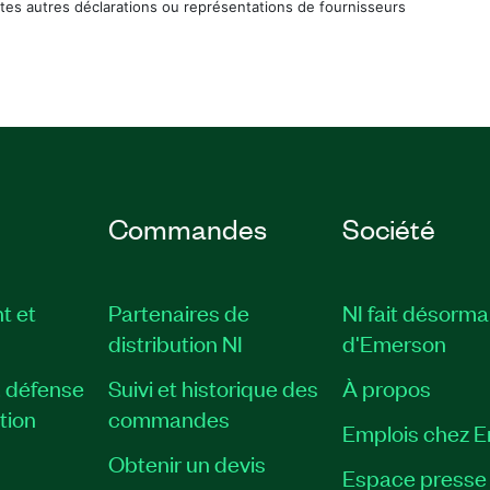
tes autres déclarations ou représentations de fournisseurs
Commandes
Société
t et
Partenaires de
NI fait désorma
distribution NI
d'Emerson
, défense
Suivi et historique des
À propos
tion
commandes
Emplois chez 
Obtenir un devis
Espace presse