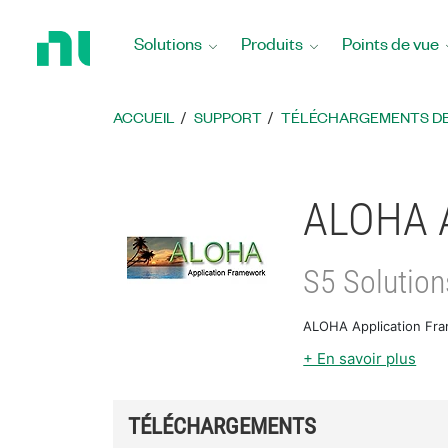
Revenir
à
Solutions
Produits
Points de vue
la
page
d’accueil
ACCUEIL
SUPPORT
TÉLÉCHARGEMENTS DE 
ALOHA A
S5 Solution
ALOHA Application Fra
+ En savoir plus
TÉLÉCHARGEMENTS