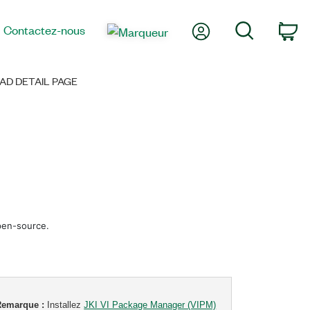
Mon compte
Recherche
Contactez-nous
Pa
D DETAIL PAGE
pen-source.
Remarque :
Installez
JKI VI Package Manager (VIPM)