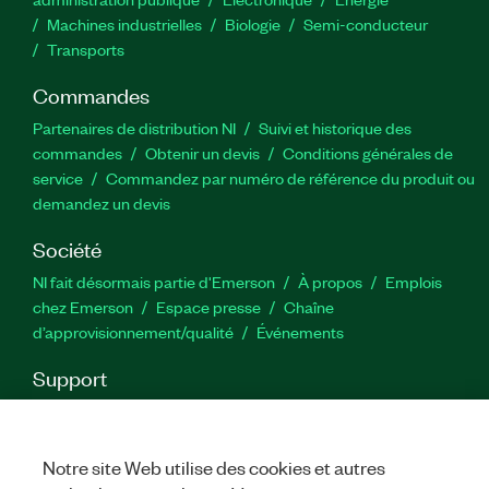
Machines industrielles
Biologie
Semi-conducteur
Transports
Commandes
Partenaires de distribution NI
Suivi et historique des
commandes
Obtenir un devis
Conditions générales de
service
Commandez par numéro de référence du produit ou
demandez un devis
Société
NI fait désormais partie d'Emerson
À propos
Emplois
chez Emerson
Espace presse
Chaîne
d’approvisionnement/qualité
Événements
Support
Téléchargements
Documentation produit
Forums de
discussion
Activer un produit
Soumettre une demande de
service
Commentaires sur le site
Notre site Web utilise des cookies et autres