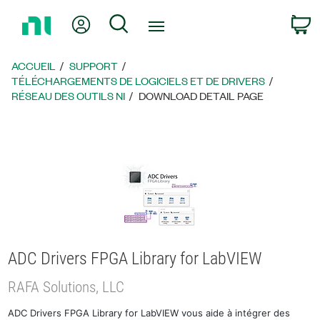
Revenir
Mon compte
Rechercher
P
à
la
page
ACCUEIL
SUPPORT
d’accueil
TÉLÉCHARGEMENTS DE LOGICIELS ET DE DRIVERS
RÉSEAU DES OUTILS NI
DOWNLOAD DETAIL PAGE
ADC Drivers FPGA Library for LabVIEW
RAFA Solutions, LLC
ADC Drivers FPGA Library for LabVIEW vous aide à intégrer des