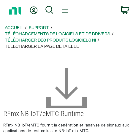
Revenir
Mon compte
Rechercher
P
à
la
page
ACCUEIL
SUPPORT
d’accueil
TÉLÉCHARGEMENTS DE LOGICIELS ET DE DRIVERS
TÉLÉCHARGER DES PRODUITS LOGICIELS NI
TÉLÉCHARGER LA PAGE DÉTAILLÉE
RFmx NB-IoT/eMTC Runtime
RFmx NB-IoT/eMTC fournit la génération et l’analyse de signaux aux
applications de test cellulaire NB-IoT et eMTC.