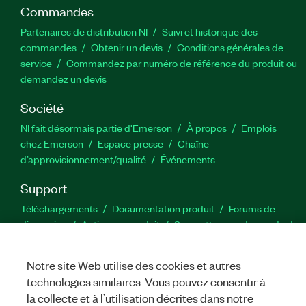
Commandes
Partenaires de distribution NI
Suivi et historique des
commandes
Obtenir un devis
Conditions générales de
service
Commandez par numéro de référence du produit ou
demandez un devis
Société
NI fait désormais partie d'Emerson
À propos
Emplois
chez Emerson
Espace presse
Chaîne
d’approvisionnement/qualité
Événements
Support
Téléchargements
Documentation produit
Forums de
discussion
Activer un produit
Soumettre une demande de
service
Commentaires sur le site
Notre site Web utilise des cookies et autres
technologies similaires. Vous pouvez consentir à
Twitter
YouTube
Faceb
In
la collecte et à l’utilisation décrites dans notre