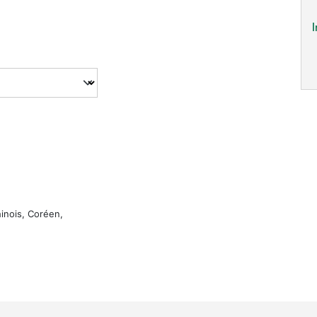
I
hinois, Coréen,