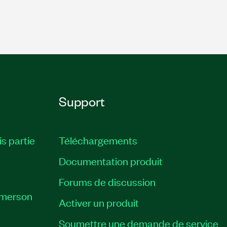
Support
is partie
Téléchargements
Documentation produit
Forums de discussion
Emerson
Activer un produit
Soumettre une demande de service