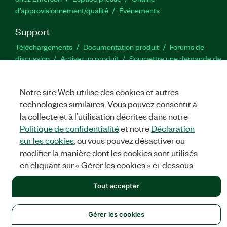
d’approvisionnement/qualité
Événements
Support
Téléchargements
Documentation produit
Forums de
discussion
Activer un produit
Soumettre une demande de
service
Commentaires sur le site
Notre site Web utilise des cookies et autres
Twitter
YouTube
Faceb
In
technologies similaires. Vous pouvez consentir à
la collecte et à l’utilisation décrites dans notre
Politique de confidentialité
et notre
Déclaration
sur les cookies
, ou vous pouvez désactiver ou
©
NATIONAL INSTRUMENTS CORP. TOUS DROITS RÉSERVÉS.
modifier la manière dont les cookies sont utilisés
MENTIONS LÉGALES
|
IMPRINT
|
CONFIDENTIALITÉ
|
Gérer
en cliquant sur « Gérer les cookies » ci-dessous.
les cookies
Tout accepter
Gérer les cookies