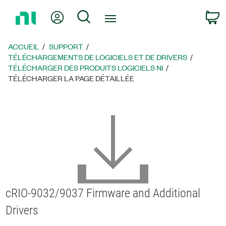
Revenir
Mon compte
Rechercher
P
à
la
page
ACCUEIL
SUPPORT
d’accueil
TÉLÉCHARGEMENTS DE LOGICIELS ET DE DRIVERS
TÉLÉCHARGER DES PRODUITS LOGICIELS NI
TÉLÉCHARGER LA PAGE DÉTAILLÉE
cRIO-9032/9037 Firmware and Additional
Drivers