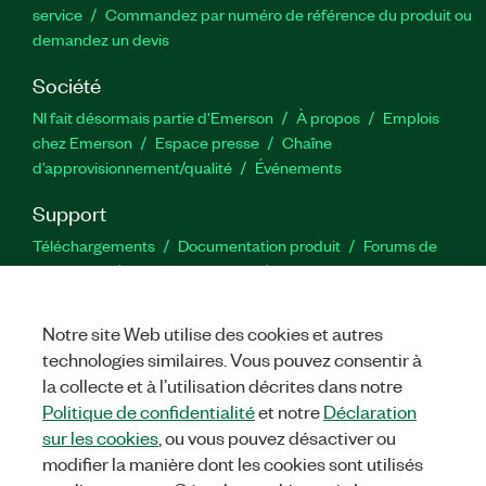
service
Commandez par numéro de référence du produit ou
demandez un devis
Société
NI fait désormais partie d'Emerson
À propos
Emplois
chez Emerson
Espace presse
Chaîne
d’approvisionnement/qualité
Événements
Support
Téléchargements
Documentation produit
Forums de
discussion
Activer un produit
Soumettre une demande de
service
Commentaires sur le site
Notre site Web utilise des cookies et autres
technologies similaires. Vous pouvez consentir à
Twitter
YouTube
Faceb
In
la collecte et à l’utilisation décrites dans notre
Politique de confidentialité
et notre
Déclaration
sur les cookies
, ou vous pouvez désactiver ou
©
NATIONAL INSTRUMENTS CORP. TOUS DROITS RÉSERVÉS.
modifier la manière dont les cookies sont utilisés