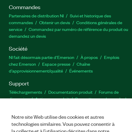
Commandes
Partenaires de distribution NI
Suivi et historique des
commandes
Obtenir un devis
Conditions générales de
service
Commandez par numéro de référence du produit ou
demandez un devis
Société
NI fait désormais partie d'Emerson
À propos
Emplois
chez Emerson
Espace presse
Chaîne
d’approvisionnement/qualité
Événements
Support
Téléchargements
Documentation produit
Forums de
discussion
Activer un produit
Soumettre une demande de
service
Commentaires sur le site
Notre site Web utilise des cookies et autres
Twitter
YouTube
Faceb
In
technologies similaires. Vous pouvez consentir à
la collecte et à l’utilisation décrites dans notre