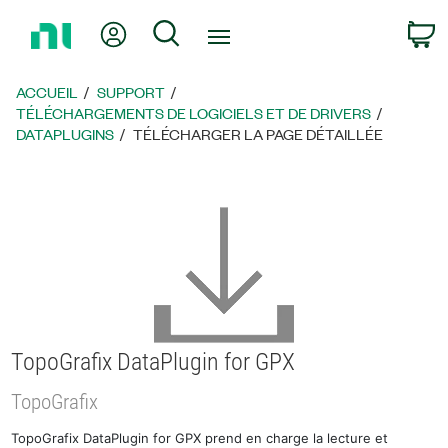
Revenir
Mon compte
Rechercher
P
à
la
page
ACCUEIL
SUPPORT
d’accueil
TÉLÉCHARGEMENTS DE LOGICIELS ET DE DRIVERS
DATAPLUGINS
TÉLÉCHARGER LA PAGE DÉTAILLÉE
TopoGrafix DataPlugin for GPX
TopoGrafix
TopoGrafix DataPlugin for GPX prend en charge la lecture et