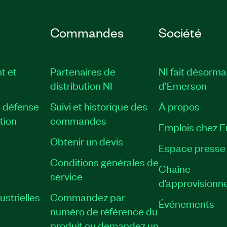
Commandes
Société
t et
Partenaires de
NI fait désorma
distribution NI
d'Emerson
, défense
Suivi et historique des
À propos
tion
commandes
Emplois chez 
Obtenir un devis
Espace presse
Conditions générales de
Chaîne
service
d’approvisionn
strielles
Commandez par
Événements
numéro de référence du
produit ou demandez un