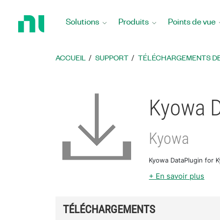
Revenir
à
Solutions
Produits
Points de vue
la
page
d’accueil
ACCUEIL
SUPPORT
TÉLÉCHARGEMENTS DE 
Kyowa D
Kyowa
Kyowa DataPlugin for K
+ En savoir plus
TÉLÉCHARGEMENTS