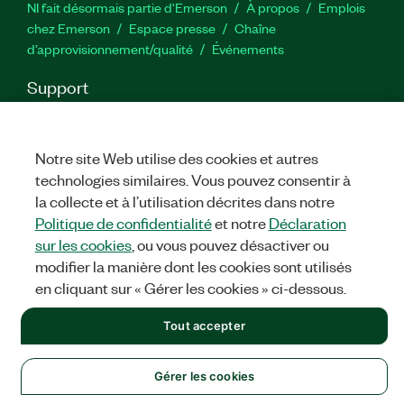
NI fait désormais partie d'Emerson
À propos
Emplois
chez Emerson
Espace presse
Chaîne
d’approvisionnement/qualité
Événements
Support
Téléchargements
Documentation produit
Forums de
discussion
Activer un produit
Soumettre une demande de
service
Commentaires sur le site
Notre site Web utilise des cookies et autres
technologies similaires. Vous pouvez consentir à
la collecte et à l’utilisation décrites dans notre
Twitter
YouTube
Faceb
In
Politique de confidentialité
et notre
Déclaration
sur les cookies
, ou vous pouvez désactiver ou
modifier la manière dont les cookies sont utilisés
©
NATIONAL INSTRUMENTS CORP. TOUS DROITS RÉSERVÉS.
en cliquant sur « Gérer les cookies » ci-dessous.
MENTIONS LÉGALES
|
IMPRINT
|
CONFIDENTIALITÉ
|
Gérer
Tout accepter
les cookies
Gérer les cookies