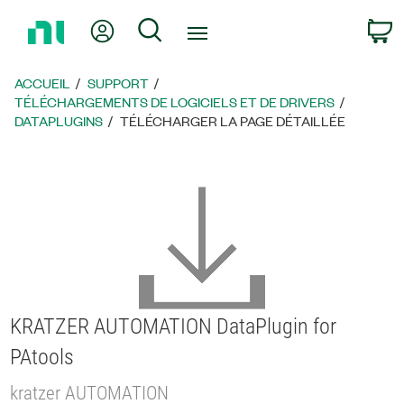
Revenir
Mon compte
Rechercher
P
à
la
page
ACCUEIL
SUPPORT
d’accueil
TÉLÉCHARGEMENTS DE LOGICIELS ET DE DRIVERS
DATAPLUGINS
TÉLÉCHARGER LA PAGE DÉTAILLÉE
KRATZER AUTOMATION DataPlugin for
PAtools
kratzer AUTOMATION