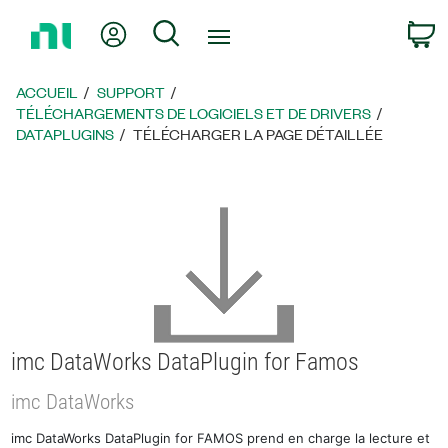
Revenir
Mon compte
Rechercher
P
à
la
page
ACCUEIL
SUPPORT
d’accueil
TÉLÉCHARGEMENTS DE LOGICIELS ET DE DRIVERS
DATAPLUGINS
TÉLÉCHARGER LA PAGE DÉTAILLÉE
imc DataWorks DataPlugin for Famos
imc DataWorks
imc DataWorks DataPlugin for FAMOS prend en charge la lecture et