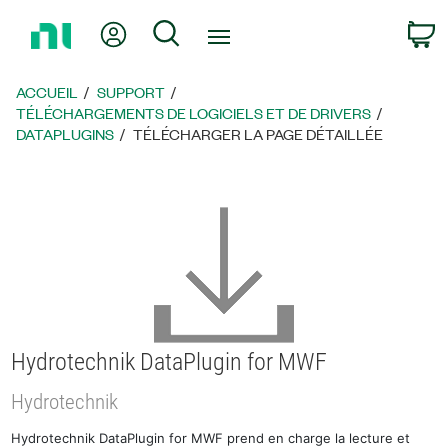
Revenir
Mon compte
Rechercher
P
à
la
page
ACCUEIL
SUPPORT
d’accueil
TÉLÉCHARGEMENTS DE LOGICIELS ET DE DRIVERS
DATAPLUGINS
TÉLÉCHARGER LA PAGE DÉTAILLÉE
Hydrotechnik DataPlugin for MWF
Hydrotechnik
Hydrotechnik DataPlugin for MWF prend en charge la lecture et