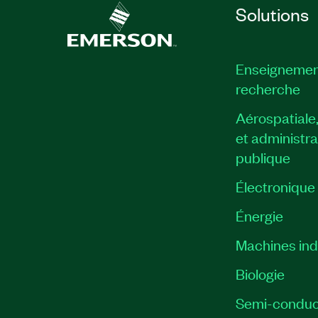
Principales fonctionnalités :
Solutions
Format : Sur demande
Pré-requis : Aucun
Enseignemen
recherche
Numéro(s) de référence :
910913-71
Aérospatiale
et administra
publique
Électronique
Énergie​
Machines indu
Biologie
Semi-conduc