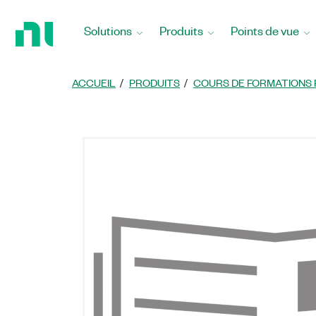
Revenir
à
Solutions
Produits
Points de vue
la
page
d’accueil
ACCUEIL
PRODUITS
COURS DE FORMATIONS 