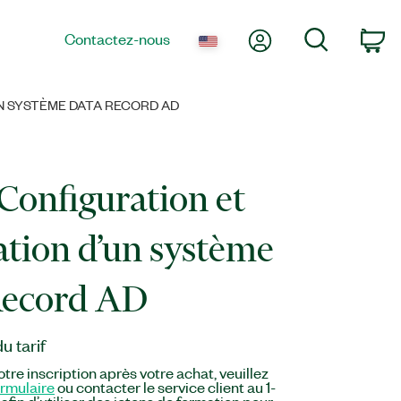
Mon compte
Recherche
Contactez-nous
Pa
N SYSTÈME DATA RECORD AD
Configuration et
lation d’un système
Record AD
 tarif
tre inscription après votre achat, veuillez
ormulaire
ou contacter le service client au 1-