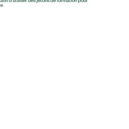
in d’utiliser des jetons de formation pour
e.