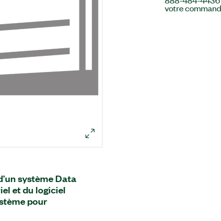
888-484-4436 af
votre command
 d’un système Data
l et du logiciel
système pour