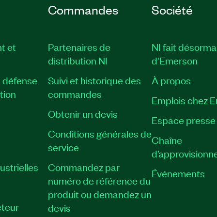
Commandes
Société
t et
Partenaires de
NI fait désorma
distribution NI
d'Emerson
, défense
Suivi et historique des
À propos
tion
commandes
Emplois chez 
Obtenir un devis
Espace presse
Conditions générales de
Chaîne
service
d’approvisionn
strielles
Commandez par
Événements
numéro de référence du
produit ou demandez un
teur
devis