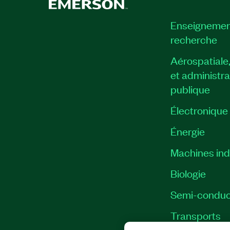
DIAdem Édition professionnelle
Enseignemen
Logiciel de commande d’axes et de visi
recherche
Suite Circuit Design
Aérospatiale
Voir la liste complète
et administra
publique
Principales fonctionnalités:
Électronique
Logiciels inclus : Édition professionnel
développement de systèmes LabVIEW,
Énergie​
et Toolkits logiciels LabVIEW, édition 
Machines indu
développement de systèmes LabWin
Studio Enterprise System, TestStand,
Biologie
Professional
Semi-conduc
Numéro(s) de référence :
784794-35WM
|
7
Transports
|
784333-35