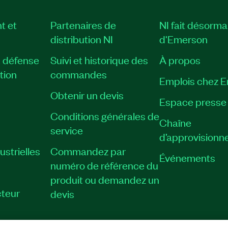
t et
Partenaires de
NI fait désorma
on industrielle
distribution NI
d'Emerson
, défense
Suivi et historique des
À propos
tion
commandes
Emplois chez 
Obtenir un devis
Espace presse
Conditions générales de
le du logiciel de
Chaîne
 la plupart des Modules
service
d’approvisionn
complète du logiciel de
strielles
Commandez par
dows™/CVI, Measurement
Événements
 VeriStand, et DIAdem
numéro de référence du
produit ou demandez un
teur
devis
84333-35WM
|
784794-35