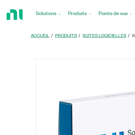
Revenir
à
Solutions
Produits
Points de vue
la
page
d’accueil
ACCUEIL
PRODUITS
SUITES LOGICIELLES
S