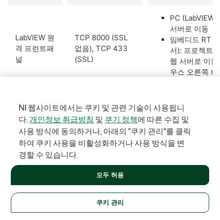
PC (LabVIEW
서버로 이동
LabVIEW 원
TCP 8000 (SSL
임베디드 RT 타
격 프런트패
없음), TCP 433
서): 프로젝트 
널
(SSL)
웹 서버로 이동
우스 오른쪽 버
http://IP_ADDRE
NI 웹사이트에서는 쿠키 및 관련 기술이 사용됩니
LabVIEW 웹
TCP 8080
동한 다음 어플리케
다.
개인정보 취급방침
및
쿠기 정책
에 따른 수집 및
서비스
서 웹 서버 설정 페
사용 방식에 동의하거나, 아래의 "쿠키 관리"를 클릭
하여 쿠키 사용을 비활성화하거나 사용 방식을 변
PC(LabVIEW
경할 수 있습니다.
션 ≫ VI 서버
임베디드 RT 타
모두 허용
LabVIEW VI
TCP 3363
서): 프로젝트 
서버
VI 서버로 이
이 정보가 도움이 되었습니까?
쿠키 관리
우스 오른쪽 버