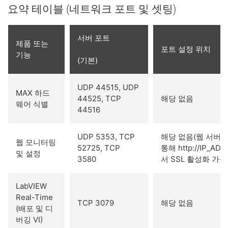
요약 테이블 (네트워크 포트 및 셋팅)
서버 포트
제품 또는
포트 설정 위치
기능
(기본)
UDP 44515, UDP
MAX 하드
44525, TCP
해당 없음
웨어 식별
44516
UDP 5353, TCP
해당 없음(웹 서버 
웹 모니터링
52725, TCP
통해 http://IP_AD
및 설정
3580
서 SSL 활성화 가능
LabVIEW
Real-Time
TCP 3079
해당 없음
(배포 및 디
버깅 VI)