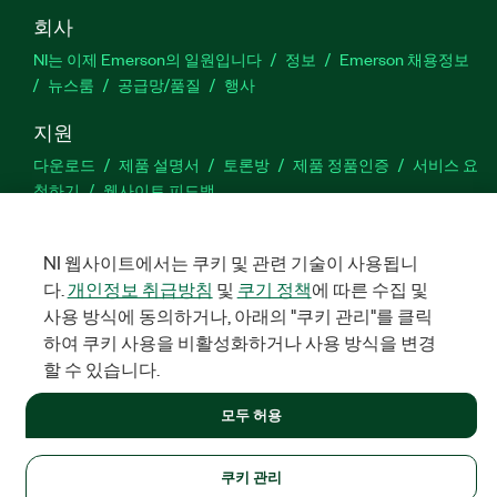
회사
NI는 이제 Emerson의 일원입니다
정보
Emerson 채용정보
뉴스룸
공급망/품질
행사
지원
다운로드
제품 설명서
토론방
제품 정품인증
서비스 요
청하기
웹사이트 피드백
Facebook
Twitter
LinkedIn
YouTu
In
NI 웹사이트에서는 쿠키 및 관련 기술이 사용됩니
다.
개인정보 취급방침
및
쿠기 정책
에 따른 수집 및
사용 방식에 동의하거나, 아래의 "쿠키 관리"를 클릭
하여 쿠키 사용을 비활성화하거나 사용 방식을 변경
©
NATIONAL INSTRUMENTS CORP. 판권 소유. 한국내쇼날인스트루먼
트㈜ | 주소: 서울특별시 영등포구 여의대로 108, 36층 (여의도동,
할 수 있습니다.
파크원 타워1) | 대표자: 수리후앗, 페드로와이안드라데 | 사업자 등
록번호: 214-81-91583 | 대표전화: 02-3451-3400
모두 허용
법적정보
|
IMPRINT
|
개인정보 취급방침
|
쿠키 관리
쿠키 관리