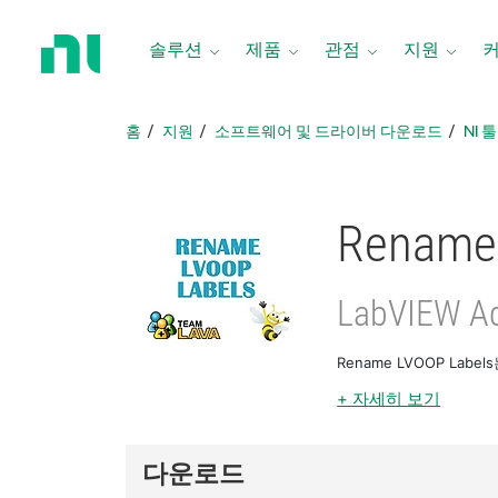
홈
페
솔루션
제품
관점
지원
이
지
로
홈
지원
소프트웨어 및 드라이버 다운로드
NI 
돌
아
가
기
Rename
LabVIEW Ad
Rename LVOOP La
+ 자세히 보기
다운로드