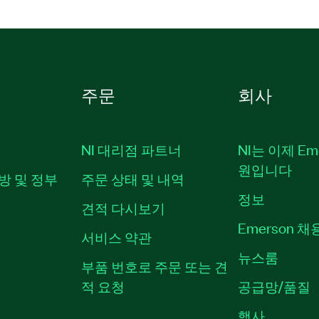
주문
회사
NI 대리점 파트너
NI는 이제 Em
원입니다
방 및 정부
주문 상태 및 내역
정보
견적 다시보기
Emerson 
서비스 약관
뉴스룸
부품 번호로 주문 또는 견
적 요청
공급망/품질
행사