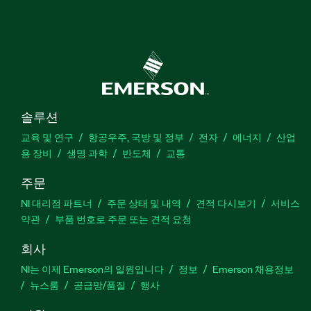
솔루션
교육 및 연구
항공우주, 국방 및 정부
전자
에너지
산업
용 장비
생명 과학
반도체
교통
주문
NI 대리점 파트너
주문 상태 및 내역
견적 다시보기
서비스
약관
부품 번호로 주문 또는 견적 요청
회사
NI는 이제 Emerson의 일원입니다
정보
Emerson 채용정보
뉴스룸
공급망/품질
행사