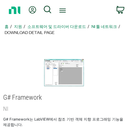
홈
내 계정
검색
페
이
지
홈
지원
소프트웨어 및 드라이버 다운로드
NI 툴 네트워크
로
DOWNLOAD DETAIL PAGE
돌
아
가
기
G# Framework
NI
G# Framework는 LabVIEW에서 참조 기반 객체 지향 프로그래밍 기능을
제공합니다.