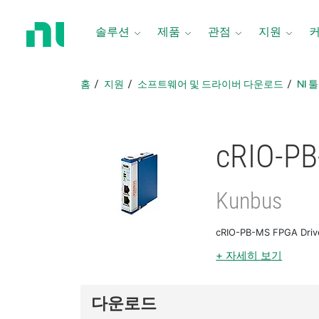
홈
페
솔루션
제품
관점
지원
이
지
로
홈
지원
소프트웨어 및 드라이버 다운로드
NI 
돌
아
가
기
cRIO-PB
Kunbus
cRIO-PB-MS FPGA D
+ 자세히 보기
다운로드