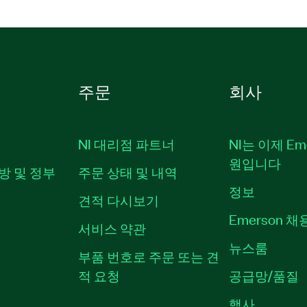
주문
회사
NI 대리점 파트너
NI는 이제 Em
원입니다
방 및 정부
주문 상태 및 내역
정보
견적 다시보기
Emerson 
서비스 약관
뉴스룸
부품 번호로 주문 또는 견
적 요청
공급망/품질
행사