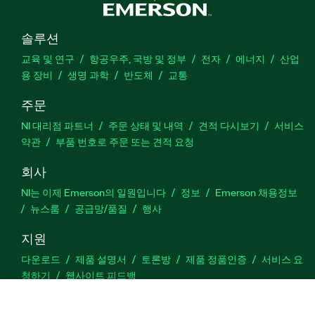
솔루션
교육 및 연구
항공우주, 국방 및 정부
전자
에너지
산업
용 장비
생명 과학
반도체
교통
주문
NI 대리점 파트너
주문 상태 및 내역
견적 다시보기
서비스
약관
부품 번호로 주문 또는 견적 요청
회사
NI는 이제 Emerson의 일원입니다
정보
Emerson 채용정보
뉴스룸
공급망/품질
행사
지원
다운로드
제품 설명서
토론방
제품 정품인증
서비스 요
청하기
웹사이트 피드백