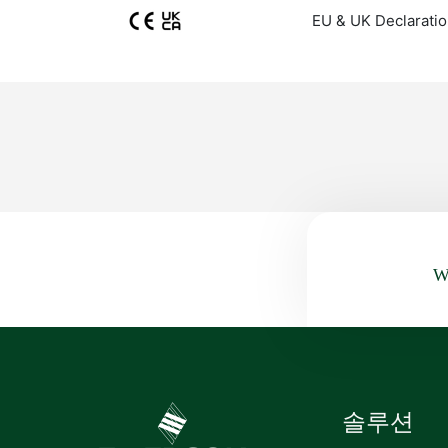
EU & UK Declaratio
Wa
솔루션