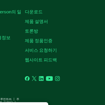
erson의 일
다운로드
제품 설명서
토론방
채용정보
제품 정품인증
서비스 요청하기
웹사이트 피드백
Facebook
Twitter
LinkedIn
YouTube
Instagram
스트루먼트㈜ | 주
원 타워1) |