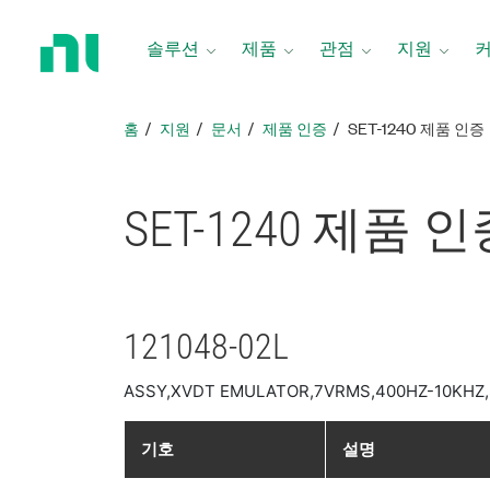
홈
페
솔루션
제품
관점
지원
이
지
로
홈
지원
문서
제품 인증
SET-1240 제품 인증
돌
아
가
SET-1240 제품 
기
121048-02L
ASSY,XVDT EMULATOR,7VRMS,400HZ-10KHZ,
기호
설명