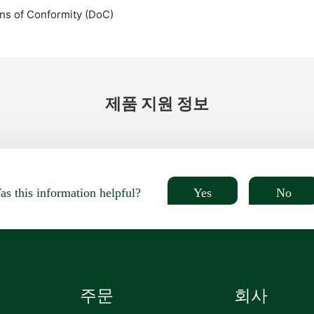
ns of Conformity (DoC)
제품 지원 정보
Yes
No
s this information helpful?
주문
회사