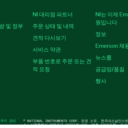
NI 대리점 파트너
NI는 이제 Em
원입니다
방 및 정부
주문 상태 및 내역
정보
견적 다시보기
Emerson 
서비스 약관
뉴스룸
부품 번호로 주문 또는 견
적 요청
공급망/품질
행사
|
쿠키 관리
©
NATIONAL INSTRUMENTS CORP. 판권 소유. 한국내쇼날인
소: 서울특별시 영등포구 여의대로 108, 36층 (여의도동, 파크