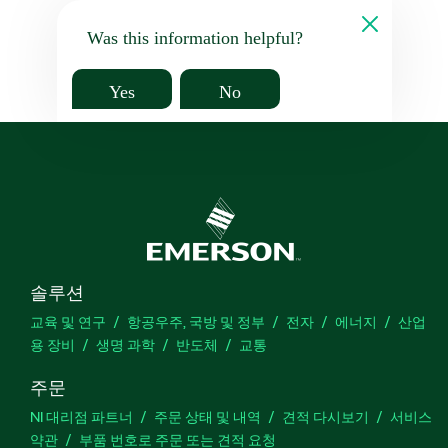
Was this information helpful?
Yes
No
솔루션
교육 및 연구
항공우주, 국방 및 정부
전자
에너지
산업
용 장비
생명 과학
반도체
교통
주문
NI 대리점 파트너
주문 상태 및 내역
견적 다시보기
서비스
약관
부품 번호로 주문 또는 견적 요청