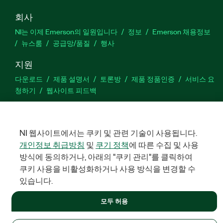
회사
NI는 이제 Emerson의 일원입니다
정보
Emerson 채용정보
뉴스룸
공급망/품질
행사
지원
다운로드
제품 설명서
토론방
제품 정품인증
서비스 요
청하기
웹사이트 피드백
Facebook
Twitter
LinkedIn
YouTu
In
NI 웹사이트에서는 쿠키 및 관련 기술이 사용됩니다.
개인정보 취급방침
및
쿠기 정책
에 따른 수집 및 사용
방식에 동의하거나, 아래의 "쿠키 관리"를 클릭하여
©
NATIONAL INSTRUMENTS CORP. 판권 소유. 한국내쇼날인스트루먼
쿠키 사용을 비활성화하거나 사용 방식을 변경할 수
트㈜ | 주소: 서울특별시 영등포구 여의대로 108, 36층 (여의도동,
파크원 타워1) | 대표자: 수리후앗, 페드로와이안드라데 | 사업자 등
있습니다.
록번호: 214-81-91583 | 대표전화: 02-3451-3400
법적정보
|
IMPRINT
|
개인정보 취급방침
|
쿠키 관리
모두 허용