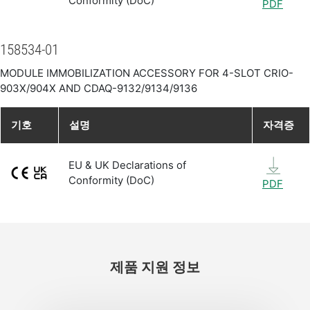
Conformity (DoC)
PDF
158534-01
MODULE IMMOBILIZATION ACCESSORY FOR 4-SLOT CRIO-
903X/904X AND CDAQ-9132/9134/9136
기호
설명
자격증
EU & UK Declarations of
Conformity (DoC)
PDF
제품 지원 정보