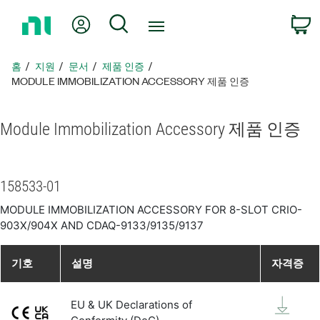
홈
내 계정
검색
페
이
지
홈
지원
문서
제품 인증
로
MODULE IMMOBILIZATION ACCESSORY 제품 인증
돌
아
Module Immobilization Accessory 제품 인증
가
기
158533-01
MODULE IMMOBILIZATION ACCESSORY FOR 8-SLOT CRIO-
903X/904X AND CDAQ-9133/9135/9137
기호
설명
자격증
EU & UK Declarations of